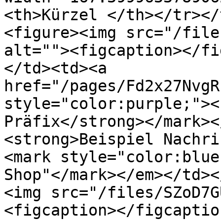
<th>Kürzel </th></tr></
<figure><img src="/file
alt=""><figcaption></fi
</td><td><a 
href="/pages/Fd2x27NvgR
style="color:purple;"><
Präfix</strong></mark><
<strong>Beispiel Nachri
<mark style="color:blue
Shop"</mark></em></td><
<img src="/files/SZoD7G
<figcaption></figcaptio