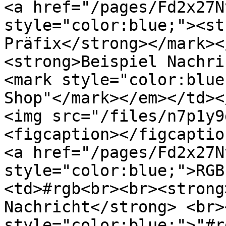
<a href="/pages/Fd2x27N
style="color:blue;"><st
Präfix</strong></mark><
<strong>Beispiel Nachri
<mark style="color:blue
Shop"</mark></em></td><
<img src="/files/n7p1y9
<figcaption></figcaptio
<a href="/pages/Fd2x27N
style="color:blue;">RGB
<td>#rgb<br><br><strong
Nachricht</strong> <br>
style="color:blue;">"#r