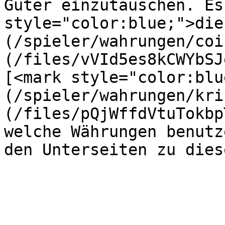
Güter einzutauschen. Es
style="color:blue;">die
(/spieler/wahrungen/coi
(/files/vVId5es8kCWYbSJ
[<mark style="color:blu
(/spieler/wahrungen/kri
(/files/pQjWffdVtuTokbp
welche Währungen benutz