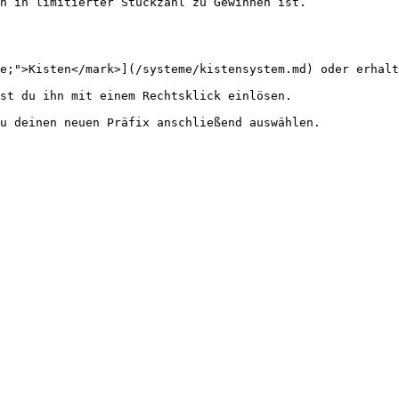
n in limitierter Stückzahl zu Gewinnen ist.

e;">Kisten</mark>](/systeme/kistensystem.md) oder erhalt
st du ihn mit einem Rechtsklick einlösen.
