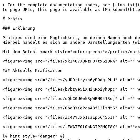
> For the complete documentation index, see [llms.txt](
to page URLs; this page is available as [Markdown](http
# Präfix

### Erklärung

Präfixes sind eine Möglichkeit, um deinen Namen noch de
Hierbei handelt es sich um andere Darstellungsarten (wi
Mit dem Befehl <mark style="color:green;">/prefix</mark
<figure><img src="/files/xkI467XQPzF07txGiUPA" alt="" w
### Aktuelle Präfixarten

<figure><img src="/files/yHD9rfzyis6yB0dglPHH" alt="" w
<figure><img src="/files/bVbzve5iXHiKRoiyh0pc" alt="" w
<figure><img src="/files/uQbC0U6wk3pWBN9413oj" alt="" w
<figure><img src="/files/0boQYiqPcaA8f13lsNtS" alt="" w
<figure><img src="/files/Zc4VYJxb1sa1p5C455IT" alt="" w
<figure><img src="/files/lFWATE0t0nNGIP2MQI8Y" alt=""><
{% hint style="danger" %}
