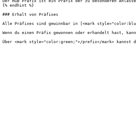
Der RGB Präfix ist ein Präfix der zu besonderen Anlässe
{% endhint %}

### Erhalt von Präfixes

Alle Präfixes sind gewinnbar in [<mark style="color:blu
Wenn du einen Präfix gewonnen oder erhandelt hast, kann