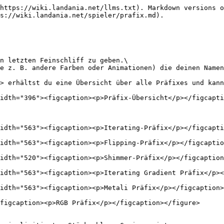
https://wiki.landania.net/llms.txt). Markdown versions o
s://wiki.landania.net/spieler/prafix.md).

n letzten Feinschliff zu geben.\

e z. B. andere Farben oder Animationen) die deinen Namen
> erhältst du eine Übersicht über alle Präfixes und kann
idth="396"><figcaption><p>Präfix-Übersicht</p></figcapti
idth="563"><figcaption><p>Iterating-Präfix</p></figcapti
idth="563"><figcaption><p>Flipping-Präfix</p></figcaptio
idth="520"><figcaption><p>Shimmer-Präfix</p></figcaption
idth="563"><figcaption><p>Iterating Gradient Präfix</p><
idth="563"><figcaption><p>Metali Präfix</p></figcaption>
figcaption><p>RGB Präfix</p></figcaption></figure>
