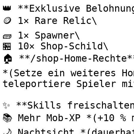
👑 **Exklusive Belohnung
🪙 1× Rare Relic\

🧱 1× Spawner\

🏪 10× Shop-Schild\

🏠 **/shop-Home-Rechte**
*(Setze ein weiteres Ho
teleportiere Spieler mi
✨ **Skills freischalten
📚 Mehr Mob-XP *(+10 % 
🌙 Nachtsicht *(dauerha