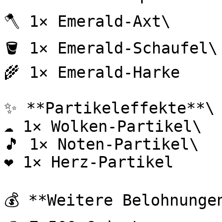
🪓 1× Emerald-Axt\

🪣 1× Emerald-Schaufel\

🌾 1× Emerald-Harke

✨ **Partikeleffekte**\

☁️ 1× Wolken-Partikel\

🎵 1× Noten-Partikel\

❤️ 1× Herz-Partikel

💰 **Weitere Belohnungen