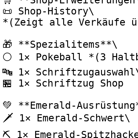
🛒 **Shop-Erweiterungen*
📜 Shop-History\

*(Zeigt alle Verkäufe ü
🎁 **Spezialitems**\

⚪ 1× Pokeball *(3 Haltb
🔤 1× Schriftzugauswahl\
🏪 1× Schriftzug Shop

💚 **Emerald-Ausrüstung*
🗡️ 1× Emerald-Schwert\

⛏️ 1× Emerald-Spitzhacke