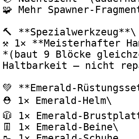
🧩 Mehr Spawner-Fragmen
🔨 **Spezialwerkzeug**\

⚒️ 1× **Meisterhafter Ha
*(baut 9 Blöcke gleichz
Haltbarkeit – nicht rep
💚 **Emerald-Rüstungsset
⛑️ 1× Emerald-Helm\

🧥 1× Emerald-Brustplatt
👖 1× Emerald-Beine\

🥾 1× Emerald-Schuhe
