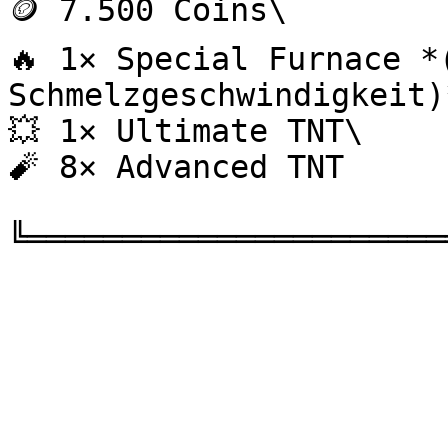
🪙 7.500 Coins\

🔥 1× Special Furnace *
Schmelzgeschwindigkeit)*
💥 1× Ultimate TNT\

🧨 8× Advanced TNT
