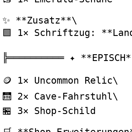
✨ **Zusatz**\

🟩 1× Schriftzug: **Land
╠══════════ ✦ **EPISCH*
🪙 1× Uncommon Relic\

🛗 2× Cave-Fahrstuhl\

🏪 3× Shop-Schild
