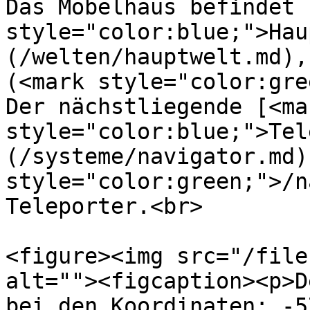
Das Möbelhaus befindet 
style="color:blue;">Hau
(/welten/hauptwelt.md),
(<mark style="color:gre
Der nächstliegende [<mar
style="color:blue;">Tel
(/systeme/navigator.md)
style="color:green;">/n
Teleporter.<br>

<figure><img src="/file
alt=""><figcaption><p>D
bei den Koordinaten: -5