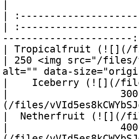
|

| :--------------------
| :--------------------
----------------------: 
| Tropicalfruit (![](/f
| 250 <img src="/files/
alt="" data-size="origi
|    Iceberry (![](/file
|                   300
(/files/vVId5es8kCWYbSJ
|  Netherfruit (![](/fil
|                   400
(/files/vVId5es8kCWYbSJ