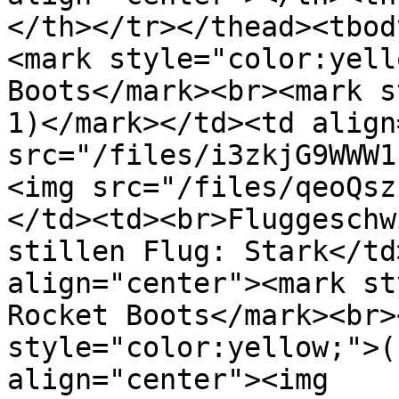
</th></tr></thead><tbod
<mark style="color:yell
Boots</mark><br><mark s
1)</mark></td><td align
src="/files/i3zkjG9WWW1
<img src="/files/qeoQsz
</td><td><br>Fluggeschw
stillen Flug: Stark</td
align="center"><mark st
Rocket Boots</mark><br>
style="color:yellow;">(
align="center"><img 