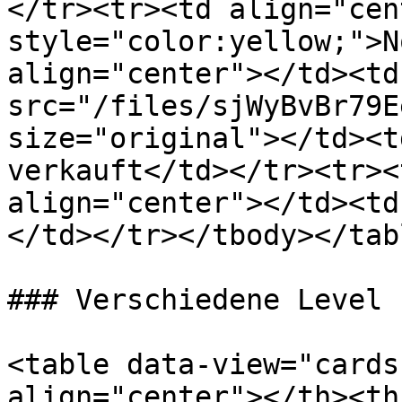
</tr><tr><td align="cen
style="color:yellow;">N
align="center"></td><td
src="/files/sjWyBvBr79E
size="original"></td><t
verkauft</td></tr><tr><
align="center"></td><td
</td></tr></tbody></tabl
### Verschiedene Level

<table data-view="cards
align="center"></th><th