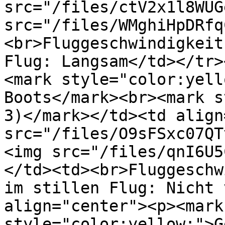
src="/files/ctV2x1l8WUG
src="/files/WMghiHpDRfq
<br>Fluggeschwindigkeit
Flug: Langsam</td></tr>
<mark style="color:yell
Boots</mark><br><mark s
3)</mark></td><td align
src="/files/O9sFSxc07QT
<img src="/files/qnI6U5
</td><td><br>Fluggeschw
im stillen Flug: Nicht 
align="center"><p><mark 
style="color:yellow;">G