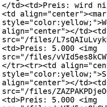
</td><td>Preis: wird ni
<td align="center"><mark
style="color:yellow;">W
align="center"></td><td
src="/files/L7sQAIuLvyk
<td>Preis: 5.000 <img 
src="/files/vVId5es8kCW
</tr><tr><td align="cen
style="color:yellow;">S
align="center"></td><td
src="/files/ZAZPAKPDjeO
<td>Preis: 5.000 <img 