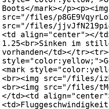
Boots</mark></p><p><img 
src="/files/p8GE9VqyrLo
src="/files/jjvJfN219pi
<td align="center"></td
1.25<br>Sinken im still
vorhanden</td></tr><tr>
style="color:yellow;">G
<mark style="color:yell
<br><img src="/files/iz
<br><img src="/files/tM
</td><td align="center"
<td>Fluggeschwindigkeit